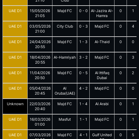
21:10
Club
UAE D1
15/05/2026
Majd FC
0
-
0
Al-Jazira Al-
0
1
21:05
Hamra
UAE D1
03/05/2026
City Club
0
-
3
Majd FC
0
4
21:00
UAE D1
24/04/2026
Majd FC
1
-
3
Al-Thaid
0
0
20:55
UAE D1
18/04/2026
Al-Hamriyah
3
-
2
Majd FC
0
3
20:55
UAE D1
11/04/2026
Majd FC
0
-
5
Al Ittifaq
0
2
20:50
Dubai
UAE D1
05/04/2026
Al
4
-
2
Majd FC
0
0
20:45
Oruba(UAE)
Unknown
22/03/2026
Majd FC
1
-
4
Al Arabi
0
1
20:40
UAE D1
16/03/2026
Masfut
1
-
1
Majd FC
0
1
01:00
UAE D1
07/03/2026
Majd FC
4
-
1
Gulf United
0
5