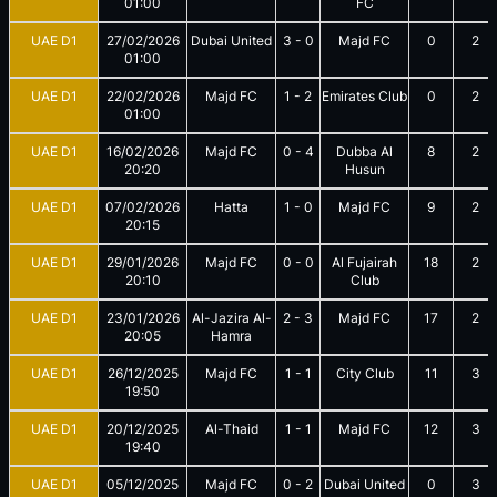
01:00
FC
UAE D1
27/02/2026
Dubai United
3
-
0
Majd FC
0
2
01:00
UAE D1
22/02/2026
Majd FC
1
-
2
Emirates Club
0
2
01:00
UAE D1
16/02/2026
Majd FC
0
-
4
Dubba Al
8
2
20:20
Husun
UAE D1
07/02/2026
Hatta
1
-
0
Majd FC
9
2
20:15
UAE D1
29/01/2026
Majd FC
0
-
0
Al Fujairah
18
2
20:10
Club
UAE D1
23/01/2026
Al-Jazira Al-
2
-
3
Majd FC
17
2
20:05
Hamra
UAE D1
26/12/2025
Majd FC
1
-
1
City Club
11
3
19:50
UAE D1
20/12/2025
Al-Thaid
1
-
1
Majd FC
12
3
19:40
UAE D1
05/12/2025
Majd FC
0
-
2
Dubai United
0
3