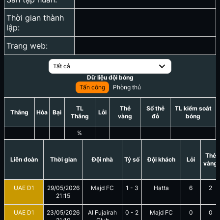
Thời gian thành
lập:
Trang web:
Tất cả
Dữ liệu đội bóng
Tấn công
Phòng thủ
TL
Thẻ
Số thẻ
TL kiểm soát
Thắng
Hòa
Bại
Lỗi
Thắng
vàng
đỏ
bóng
%
Thẻ
Liên đoàn
Thời gian
Đội nhà
Tỷ số
Đội khách
Lỗi
vàng
UAE D1
29/05/2026
Majd FC
1
-
3
Hatta
6
2
21:15
UAE D1
23/05/2026
Al Fujairah
0
-
2
Majd FC
0
0