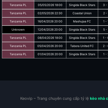
Tanzania PL
05/05/2026
18:00
Singida Black Stars
3
-
Tanzania PL
02/05/2026
22:30
Coastal Union
2
-
Tanzania PL
16/04/2026
20:00
Mashujaa FC
1
-
Unknown
12/04/2026
20:00
Singida Black Stars
5
-
Tanzania PL
08/04/2026
18:00
Singida Black Stars
1
-
Tanzania PL
05/04/2026
20:00
Tabora United FC
2
-
Tanzania PL
01/04/2026
20:00
Singida Black Stars
1
-
Keovip – Trang chuyên cung cấp tỷ lệ
kèo nhà c