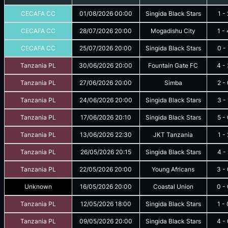
CECAFA CC
01/08/2026
00:00
Singida Black Stars
1
-
CECAFA CC
28/07/2026
20:00
Mogadishu City
1
-
CECAFA CC
25/07/2026
20:00
Singida Black Stars
0
-
Tanzania PL
30/06/2026
20:00
Fountain Gate FC
4
-
Tanzania PL
27/06/2026
20:00
Simba
2
-
Tanzania PL
24/06/2026
20:00
Singida Black Stars
3
-
Tanzania PL
17/06/2026
20:10
Singida Black Stars
5
-
Tanzania PL
13/06/2026
22:30
JKT Tanzania
1
-
Tanzania PL
26/05/2026
20:15
Singida Black Stars
4
-
Tanzania PL
22/05/2026
20:00
Young Africans
3
-
Unknown
16/05/2026
20:00
Coastal Union
0
-
Tanzania PL
12/05/2026
18:00
Singida Black Stars
1
-
Tanzania PL
09/05/2026
20:00
Singida Black Stars
4
-