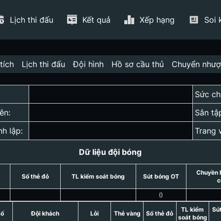
Lịch thi đấu
Kết quả
Xếp hạng
Soi 
tích
Lịch thi đấu
Đội hình
Hồ sơ cầu thủ
Chuyển như
Sức ch
ên:
Sân tậ
nh lập:
Trang 
Dữ liệu đội bóng
Chuyền 
Số thẻ đỏ
TL kiểm soát bóng
Sút bóng OT
c
(
)
TL kiểm
Sú
số
Đội khách
Lỗi
Thẻ vàng
Số thẻ đỏ
soát bóng