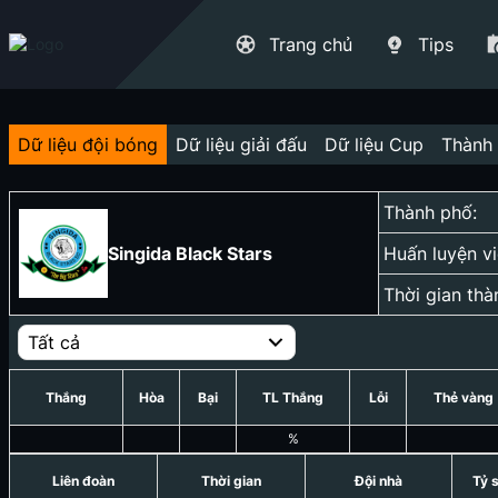
Trang chủ
Tips
Dữ liệu đội bóng
Dữ liệu giải đấu
Dữ liệu Cup
Thành 
Thành phố:
Singida Black Stars
Huấn luyện vi
Thời gian thà
Tất cả
Thắng
Hòa
Bại
TL Thắng
Lỗi
Thẻ vàng
%
Liên đoàn
Thời gian
Đội nhà
Tỷ 