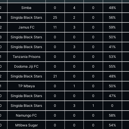
2
Simba
0
4
0
48%
4
Singida Black Stars
25
2
0
56%
2
Jamus FC
11
3
0
59%
3
Singida Black Stars
0
0
0
50%
0
Singida Black Stars
0
3
0
41%
1
Tanzania Prisons
0
0
0
53%
0
Dodoma Jiji FC
0
0
0
55%
2
Singida Black Stars
21
0
0
48%
1
TP Mbeya
0
1
0
50%
0
Singida Black Stars
0
0
0
47%
0
Singida Black Stars
0
3
1
0
0
Namungo FC
0
0
0
58%
0
Mtibwa Sugar
0
0
0
54%