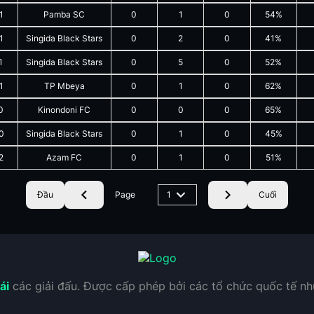
1
Pamba SC
0
1
0
54%
1
Singida Black Stars
0
2
0
41%
1
Singida Black Stars
0
5
0
52%
1
TP Mbeya
0
1
0
62%
0
Kinondoni FC
0
0
0
65%
0
Singida Black Stars
0
1
0
45%
2
Azam FC
0
1
0
51%
Đầu
Page
1
Cuối
ái
các giải đấu. Được cấp phép bởi các tổ chức quốc tế n