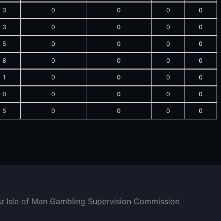
3
0
0
0
0
3
0
0
0
0
5
0
0
0
0
8
0
0
0
0
1
0
0
0
0
0
0
0
0
0
5
0
0
0
0
hư Isle of Man Gambling Supervision Commission