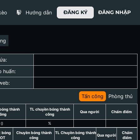
kèo
Hướng dẫn
ĐĂNG KÝ
ĐĂNG NHẬP
ợng
ứa:
p huấn:
web:
Tấn công
Phòng thủ
bóng thành
TL chuyền bóng thành
Qua người
Chấm điểm
ông
công
(
)
%
t bóng
Chuyền bóng thành
TL Chuyền bóng thành
Chấm
Qua người
OT
công
công
điểm