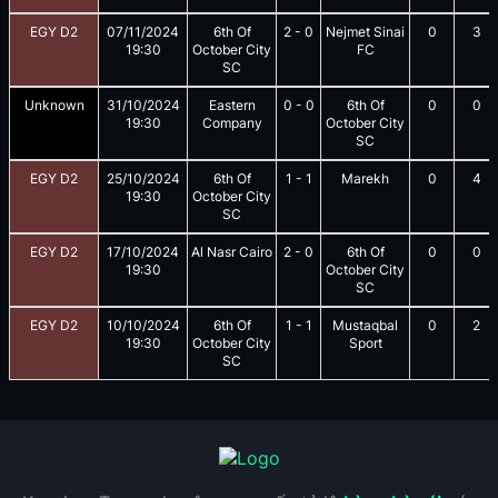
EGY D2
07/11/2024
6th Of
2
-
0
Nejmet Sinai
0
3
19:30
October City
FC
SC
Unknown
31/10/2024
Eastern
0
-
0
6th Of
0
0
19:30
Company
October City
SC
EGY D2
25/10/2024
6th Of
1
-
1
Marekh
0
4
19:30
October City
SC
EGY D2
17/10/2024
Al Nasr Cairo
2
-
0
6th Of
0
0
19:30
October City
SC
EGY D2
10/10/2024
6th Of
1
-
1
Mustaqbal
0
2
19:30
October City
Sport
SC