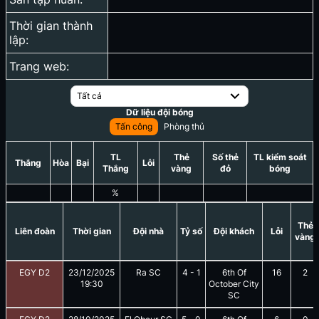
Thời gian thành
lập:
Trang web:
Tất cả
Dữ liệu đội bóng
Tấn công
Phòng thủ
TL
Thẻ
Số thẻ
TL kiểm soát
Thắng
Hòa
Bại
Lỗi
Thắng
vàng
đỏ
bóng
%
Thẻ
Liên đoàn
Thời gian
Đội nhà
Tỷ số
Đội khách
Lỗi
vàng
EGY D2
23/12/2025
Ra SC
4
-
1
6th Of
16
2
19:30
October City
SC