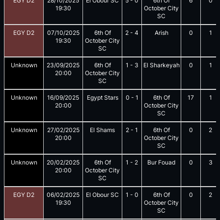
EGY D2
28/10/2025
El Obour SC
5
-
0
6th Of
6
0
19:30
October City
SC
EGY D2
07/10/2025
6th Of
2
-
4
Arish
0
1
19:30
October City
SC
Unknown
23/09/2025
6th Of
1
-
3
El Sharkeyah
0
1
20:00
October City
SC
Unknown
16/09/2025
Egypt Stars
0
-
1
6th Of
17
1
20:00
October City
SC
Unknown
27/02/2025
El Shams
2
-
1
6th Of
0
2
20:00
October City
SC
Unknown
20/02/2025
6th Of
1
-
2
Bur Fouad
0
3
20:00
October City
SC
EGY D2
06/02/2025
El Obour SC
1
-
0
6th Of
0
2
19:30
October City
SC