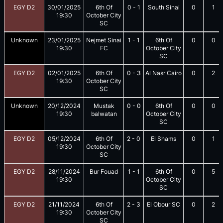
EGY D2
30/01/2025
6th Of
0
-
1
South Sinai
0
1
19:30
October City
SC
Unknown
23/01/2025
Nejmet Sinai
1
-
1
6th Of
0
0
19:30
FC
October City
SC
EGY D2
02/01/2025
6th Of
0
-
3
Al Nasr Cairo
0
2
19:30
October City
SC
Unknown
20/12/2024
Mustak
0
-
0
6th Of
0
0
19:30
balwatan
October City
SC
EGY D2
05/12/2024
6th Of
2
-
0
El Shams
0
1
19:30
October City
SC
EGY D2
28/11/2024
Bur Fouad
1
-
1
6th Of
0
5
19:30
October City
SC
EGY D2
21/11/2024
6th Of
2
-
3
El Obour SC
0
2
19:30
October City
SC