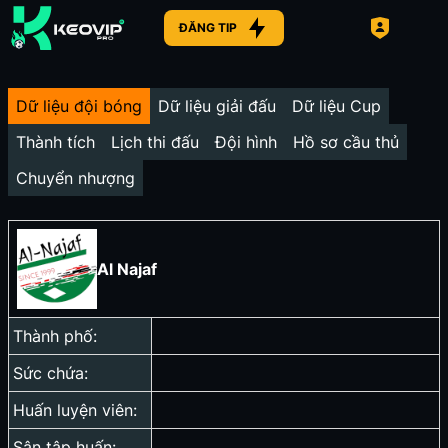
ĐĂNG TIP
Dữ liệu đội bóng
Dữ liệu giải đấu
Dữ liệu Cup
Thành tích
Lịch thi đấu
Đội hình
Hồ sơ cầu thủ
Chuyển nhượng
Al Najaf
Thành phố:
Sức chứa:
Huấn luyện viên:
Sân tập huấn: