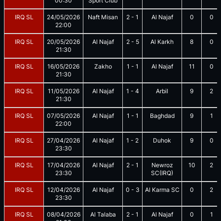
00:30
Sport Club
IRQ SL
24/05/2026
Naft Misan
2
-
1
Al Najaf
0
0
22:00
IRQ SL
20/05/2026
Al Najaf
2
-
5
Al Karkh
8
0
21:30
IRQ SL
16/05/2026
Zakho
1
-
1
Al Najaf
11
0
21:30
IRQ SL
11/05/2026
Al Najaf
1
-
4
Arbil
9
2
21:30
IRQ SL
07/05/2026
Al Najaf
1
-
1
Baghdad
9
1
22:00
IRQ SL
27/04/2026
Al Najaf
1
-
2
Duhok
9
0
23:30
IRQ SL
17/04/2026
Al Najaf
2
-
1
Newroz
10
2
23:30
SC(IRQ)
IRQ SL
12/04/2026
Al Najaf
0
-
3
Al Karma SC
0
2
23:30
IRQ SL
08/04/2026
Al Talaba
2
-
1
Al Najaf
0
1