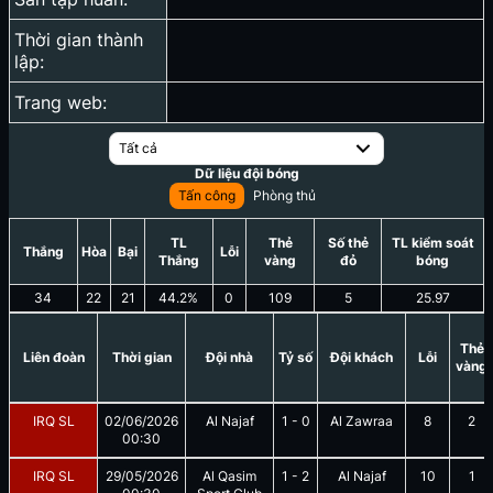
Thời gian thành
lập:
Trang web:
Tất cả
Dữ liệu đội bóng
Tấn công
Phòng thủ
TL
Thẻ
Số thẻ
TL kiểm soát
Thắng
Hòa
Bại
Lỗi
Thắng
vàng
đỏ
bóng
34
22
21
44.2
%
0
109
5
25.97
Thẻ
Liên đoàn
Thời gian
Đội nhà
Tỷ số
Đội khách
Lỗi
vàng
IRQ SL
02/06/2026
Al Najaf
1
-
0
Al Zawraa
8
2
00:30
IRQ SL
29/05/2026
Al Qasim
1
-
2
Al Najaf
10
1