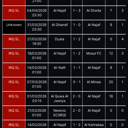
21:00
IRQ SL
04/04/2026
Al Najaf
1
-
3
Al Shorta
7
3
23:30
Unknown
31/03/2026
Al Gharraf
1
-
0
Al Najaf
9
1
23:30
IRQ SL
27/03/2026
Dyala
1
-
2
Al Najaf
0
4
19:30
IRQ SL
18/03/2026
Al Najaf
1
-
2
Mosul FC
12
3
01:00
IRQ SL
14/03/2026
Al-Naft
1
-
1
Al Najaf
9
1
01:00
IRQ SL
07/03/2026
Al Najaf
0
-
1
Al Minaa
20
1
01:00
IRQ SL
01/03/2026
Al Quwa Al
2
-
0
Al Najaf
16
1
03:15
Jawiya
IRQ SL
21/02/2026
Newroz
2
-
0
Al Najaf
0
0
01:00
SC(IRQ)
IRQ SL
14/02/2026
Al Najaf
1
-
2
Al Kahrabaa
0
0