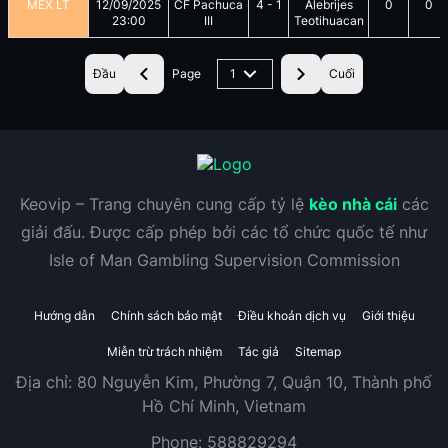
MEX LT
12/09/2025
CF Pachuca
4
-
1
Alebrijes
0
0
23:00
III
Teotihuacan
Đầu
Page
1
Cuối
Keovip – Trang chuyên cung cấp tỷ lệ
kèo nhà cái
các
giải đấu. Được cấp phép bởi các tổ chức quốc tế như
Isle of Man Gambling Supervision Commission
Hướng dẫn
Chính sách bảo mật
Điều khoản dịch vụ
Giới thiệu
Miễn trừ trách nhiệm
Tác giả
Sitemap
Địa chỉ:
80 Nguyễn Kim, Phường 7, Quận 10, Thành phố
Hồ Chí Minh, Vietnam
Phone:
588829294