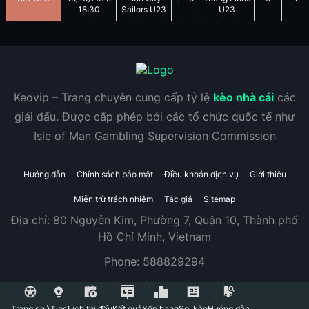
18:30
Sailors U23
U23
Keovip – Trang chuyên cung cấp tỷ lệ
kèo nhà cái
các
giải đấu. Được cấp phép bởi các tổ chức quốc tế như
Isle of Man Gambling Supervision Commission
Hướng dẫn
Chính sách bảo mật
Điều khoản dịch vụ
Giới thiệu
Miễn trừ trách nhiệm
Tác giả
Sitemap
Địa chỉ:
80 Nguyễn Kim, Phường 7, Quận 10, Thành phố
Hồ Chí Minh, Vietnam
Phone:
588829294
Trang chủ
Tips
Lịch thi đấu
Kết quả
Xếp hạng
Soi kèo
Hướng dẫn