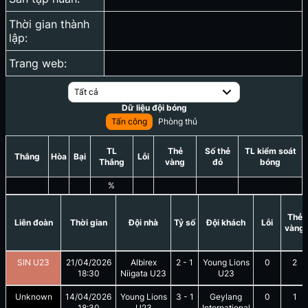
Thời gian thành
lập:
Trang web:
Tất cả
Dữ liệu đội bóng
Tấn công
Phòng thủ
TL
Thẻ
Số thẻ
TL kiểm soát
Thắng
Hòa
Bại
Lỗi
Thắng
vàng
đỏ
bóng
%
Thẻ
Liên đoàn
Thời gian
Đội nhà
Tỷ số
Đội khách
Lỗi
vàng
SIN U23
21/04/2026
Albirex
2
-
1
Young Lions
0
2
18:30
Niigata U23
U23
Unknown
14/04/2026
Young Lions
3
-
1
Geylang
0
1
18:30
U23
International