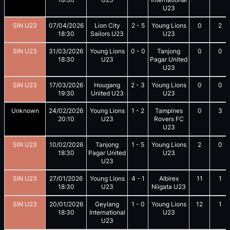
U23
SIN U23
07/04/2026
Lion City
2
-
5
Young Lions
0
2
18:30
Sailors U23
U23
SIN U23
31/03/2026
Young Lions
0
-
0
Tanjong
0
0
18:30
U23
Pagar United
U23
SIN U23
17/03/2026
Hougang
2
-
3
Young Lions
0
0
19:30
United U23
U23
Unknown
24/02/2026
Young Lions
1
-
2
Tampines
0
3
20:10
U23
Rovers FC
U23
SIN U23
10/02/2026
Tanjong
1
-
5
Young Lions
2
0
18:30
Pagar United
U23
U23
SIN U23
27/01/2026
Young Lions
4
-
1
Albirex
11
1
18:30
U23
Niigata U23
SIN U23
20/01/2026
Geylang
1
-
0
Young Lions
12
1
18:30
International
U23
U23