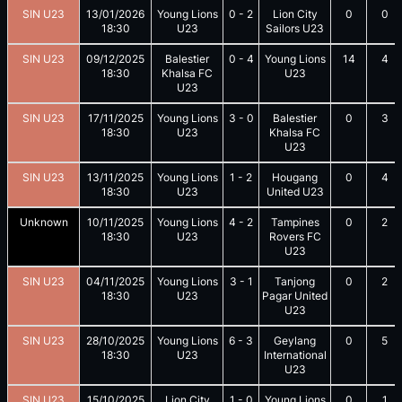
SIN U23
13/01/2026
Young Lions
0
-
2
Lion City
0
0
18:30
U23
Sailors U23
SIN U23
09/12/2025
Balestier
0
-
4
Young Lions
14
4
18:30
Khalsa FC
U23
U23
SIN U23
17/11/2025
Young Lions
3
-
0
Balestier
0
3
18:30
U23
Khalsa FC
U23
SIN U23
13/11/2025
Young Lions
1
-
2
Hougang
0
4
18:30
U23
United U23
Unknown
10/11/2025
Young Lions
4
-
2
Tampines
0
2
18:30
U23
Rovers FC
U23
SIN U23
04/11/2025
Young Lions
3
-
1
Tanjong
0
2
18:30
U23
Pagar United
U23
SIN U23
28/10/2025
Young Lions
6
-
3
Geylang
0
5
18:30
U23
International
U23
SIN U23
15/10/2025
Lion City
1
-
0
Young Lions
0
1