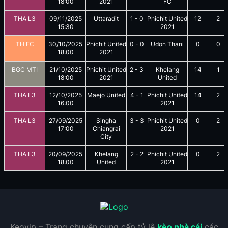
18:00
2021
FC
THA L3
09/11/2025
Uttaradit
1
-
0
Phichit United
12
2
15:30
2021
TH FC
30/10/2025
Phichit United
0
-
0
Udon Thani
0
0
18:00
2021
BGC MTI
21/10/2025
Phichit United
2
-
3
Khelang
14
1
18:00
2021
United
THA L3
12/10/2025
Maejo United
4
-
1
Phichit United
14
2
16:00
2021
THA L3
27/09/2025
Singha
3
-
3
Phichit United
0
2
17:00
Chiangrai
2021
City
THA L3
20/09/2025
Khelang
2
-
2
Phichit United
0
2
18:00
United
2021
Keovip – Trang chuyên cung cấp tỷ lệ
kèo nhà cái
các