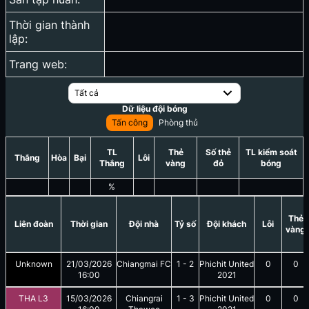
Thời gian thành
lập:
Trang web:
Tất cả
Dữ liệu đội bóng
Tấn công
Phòng thủ
TL
Thẻ
Số thẻ
TL kiểm soát
Thắng
Hòa
Bại
Lỗi
Thắng
vàng
đỏ
bóng
%
Thẻ
Liên đoàn
Thời gian
Đội nhà
Tỷ số
Đội khách
Lỗi
vàng
Unknown
21/03/2026
Chiangmai FC
1
-
2
Phichit United
0
0
16:00
2021
THA L3
15/03/2026
Chiangrai
1
-
3
Phichit United
0
0