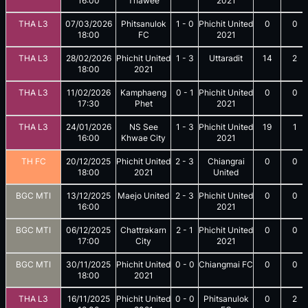
16:00
Thawee
2021
THA L3
07/03/2026
Phitsanulok
1
-
0
Phichit United
0
0
18:00
FC
2021
THA L3
28/02/2026
Phichit United
1
-
3
Uttaradit
14
2
18:00
2021
THA L3
11/02/2026
Kamphaeng
0
-
1
Phichit United
0
0
17:30
Phet
2021
THA L3
24/01/2026
NS See
1
-
3
Phichit United
19
1
16:00
Khwae City
2021
TH FC
20/12/2025
Phichit United
2
-
3
Chiangrai
0
0
18:00
2021
United
BGC MTI
13/12/2025
Maejo United
2
-
3
Phichit United
0
0
16:00
2021
BGC MTI
06/12/2025
Chattrakarn
2
-
1
Phichit United
0
0
17:00
City
2021
BGC MTI
30/11/2025
Phichit United
0
-
0
Chiangmai FC
0
0
18:00
2021
THA L3
16/11/2025
Phichit United
0
-
0
Phitsanulok
0
2