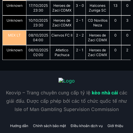
Unknown
17/10/2025
Heroes de
3
-
0
Halcones
13
0
23:30
Zaci CDMX
Zuniga SC
Unknown
10/10/2025
Heroes de
2
-
1
CD Novillos
0
3
23:30
Zaci CDMX
Neza
MEX LT
08/10/2025
Ciervos FC II
2
-
2
Heroes de
0
0
04:00
Zaci CDMX
Unknown
06/10/2025
Atletico
2
-
1
Heroes de
0
2
02:00
Pachuca
Zaci CDMX
Keovip – Trang chuyên cung cấp tỷ lệ
kèo nhà cái
các
giải đấu. Được cấp phép bởi các tổ chức quốc tế như
Isle of Man Gambling Supervision Commission
Hướng dẫn
Chính sách bảo mật
Điều khoản dịch vụ
Giới thiệu