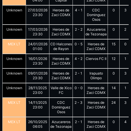
04:00
Capital
Zaci CDMX
Unknown
27/03/2026
Heroes de
4
-
1
CDC
0
3
23:30
Zaci CDMX
Dominguez
Osos
Unknown
17/03/2026
Heroes de
2
-
2
Azucareros
0
2
23:30
Zaci CDMX
de Tezonapa
MEX LT
24/01/2026
CD Halcones
0
-
5
Heroes de
15
0
01:00
de Rayon
Zaci CDMX
Unknown
16/01/2026
Heroes de
4
-
2
Ciervos FC II
12
1
23:30
Zaci CDMX
Unknown
09/01/2026
Heroes de
2
-
1
Irapuato
0
3
23:30
Zaci CDMX
Olimpo
Unknown
28/11/2025
Valle de Xico
0
-
0
Heroes de
14
1
23:00
FC
Zaci CDMX
MEX LT
14/11/2025
CDC
2
-
3
Heroes de
24
3
23:00
Dominguez
Zaci CDMX
Osos
MEX LT
26/10/2025
Azucareros
2
-
1
Heroes de
0
4
06:05
de Tezonapa
Zaci CDMX