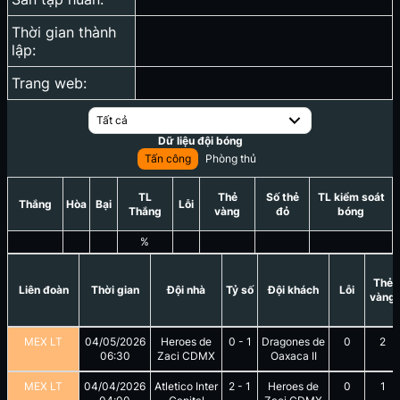
Thời gian thành
lập:
Trang web:
Tất cả
Dữ liệu đội bóng
Tấn công
Phòng thủ
TL
Thẻ
Số thẻ
TL kiểm soát
Thắng
Hòa
Bại
Lỗi
Thắng
vàng
đỏ
bóng
%
Thẻ
Liên đoàn
Thời gian
Đội nhà
Tỷ số
Đội khách
Lỗi
vàng
MEX LT
04/05/2026
Heroes de
0
-
1
Dragones de
0
2
06:30
Zaci CDMX
Oaxaca II
MEX LT
04/04/2026
Atletico Inter
2
-
1
Heroes de
0
1