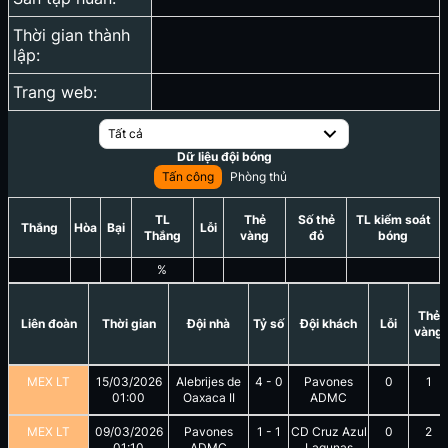
Thời gian thành
lập:
Trang web:
Tất cả
Dữ liệu đội bóng
Tấn công
Phòng thủ
TL
Thẻ
Số thẻ
TL kiểm soát
Thắng
Hòa
Bại
Lỗi
Thắng
vàng
đỏ
bóng
%
Thẻ
Liên đoàn
Thời gian
Đội nhà
Tỷ số
Đội khách
Lỗi
vàng
MEX LT
15/03/2026
Alebrijes de
4
-
0
Pavones
0
1
01:00
Oaxaca II
ADMC
MEX LT
09/03/2026
Pavones
1
-
1
CD Cruz Azul
0
2
01:10
ADMC
Lagunas