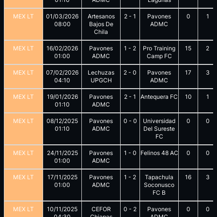
MEX LT
01/03/2026
Artesanos
2
-
1
Pavones
0
1
08:00
Bajos De
ADMC
Chila
MEX LT
16/02/2026
Pavones
1
-
2
Pro Training
15
2
01:00
ADMC
Camp FC
MEX LT
07/02/2026
Lechuzas
2
-
0
Pavones
17
3
04:10
UPGCH
ADMC
MEX LT
19/01/2026
Pavones
2
-
1
Antequera FC
10
1
01:10
ADMC
MEX LT
08/12/2025
Pavones
0
-
0
Universidad
0
0
01:10
ADMC
Del Sureste
FC
MEX LT
24/11/2025
Pavones
1
-
0
Felinos 48 AC
0
0
01:00
ADMC
MEX LT
17/11/2025
Pavones
1
-
2
Tapachula
16
3
01:00
ADMC
Soconusco
FC B
MEX LT
10/11/2025
CEFOR
0
-
2
Pavones
0
0
04:30
Chiapas
ADMC