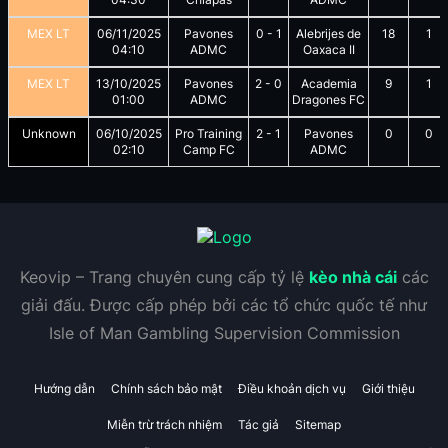
MEX LT
06/11/2025
Pavones
0
-
1
Alebrijes de
18
1
04:10
ADMC
Oaxaca II
MEX LT
13/10/2025
Pavones
2
-
0
Academia
9
1
01:00
ADMC
Dragones FC
Unknown
06/10/2025
Pro Training
2
-
1
Pavones
0
0
02:10
Camp FC
ADMC
Keovip – Trang chuyên cung cấp tỷ lệ
kèo nhà cái
các
giải đấu. Được cấp phép bởi các tổ chức quốc tế như
Isle of Man Gambling Supervision Commission
Hướng dẫn
Chính sách bảo mật
Điều khoản dịch vụ
Giới thiệu
Miễn trừ trách nhiệm
Tác giả
Sitemap