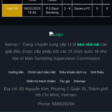
Indo D4
06/10/2025
P.S Elput
2
-
6
Saswco FC
0
0
13:30
Bandung
Keovip – Trang chuyên cung cấp tỷ lệ
kèo nhà cái
các
giải đấu. Được cấp phép bởi các tổ chức quốc tế như
Isle of Man Gambling Supervision Commission
Hướng dẫn
Chính sách bảo mật
Điều khoản dịch vụ
Giới thiệu
Miễn trừ trách nhiệm
Tác giả
Sitemap
Địa chỉ:
80 Nguyễn Kim, Phường 7, Quận 10, Thành phố
Hồ Chí Minh, Vietnam
Phone:
588829294