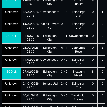
22:00
City
Juniors
Unknown
18/03/2026
Cowdenbeath
1
-
2
Edinburgh
0
1
02:45
City
Unknown
14/03/2026
Albion Rovers
0
-
0
Edinburgh
0
0
22:00
FC
City
SCO LL
07/03/2026
Edinburgh
1
-
1
Cowdenbeath
0
0
22:00
City
Unknown
21/02/2026
Edinburgh
0
-
1
Bonnyrigg
0
5
22:00
City
Rose
Unknown
14/02/2026
Cowdenbeath
0
-
0
Edinburgh
0
0
22:00
City
SCO LL
07/02/2026
Edinburgh
3
-
2
Broxburn
8
0
22:00
City
Athletic
Unknown
24/01/2026
Boness Utd
2
-
0
Edinburgh
0
0
22:00
City
Unknown
10/01/2026
Edinburgh
0
-
0
Caledonian
0
0
22:00
City
Braves