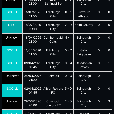
21:00
Stirlingshire
City
SCO LL
25/07/2026
Edinburgh
0
-
1
Broxburn
0
0
21:00
City
Athletic
INT CF
18/07/2026
Edinburgh
2
-
0
Nairn County
0
0
19:00
City
Unknown
18/04/2026
Cumbernauld
4
-
1
Edinburgh
0
0
21:00
Colts
City
SCO LL
11/04/2026
Edinburgh
0
-
2
Gala
0
0
21:00
City
Fairydean
SCO LL
09/04/2026
Edinburgh
0
-
4
Caledonian
0
1
01:45
City
Braves
Unknown
04/04/2026
Berwick
0
-
0
Edinburgh
0
1
21:00
City
SCO LL
02/04/2026
Albion Rovers
5
-
0
Edinburgh
0
0
01:45
FC
City
Unknown
29/03/2026
Cumnock
2
-
0
Edinburgh
0
3
20:00
Juniors FC
City
SCO LL
21/03/2026
Edinburgh
0
-
5
Tranent
0
2