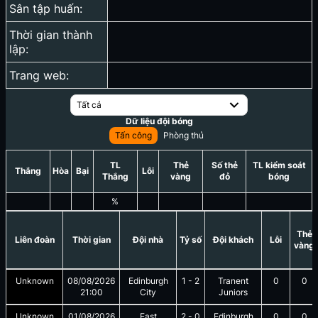
Sân tập huấn:
Thời gian thành
lập:
Trang web:
Tất cả
Dữ liệu đội bóng
Tấn công
Phòng thủ
TL
Thẻ
Số thẻ
TL kiểm soát
Thắng
Hòa
Bại
Lỗi
Thắng
vàng
đỏ
bóng
%
Thẻ
Liên đoàn
Thời gian
Đội nhà
Tỷ số
Đội khách
Lỗi
vàng
Unknown
08/08/2026
Edinburgh
1
-
2
Tranent
0
0
21:00
City
Juniors
Unknown
01/08/2026
East
2
-
0
Edinburgh
0
0