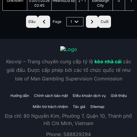
Unknown
03/01/2026
Hearts(Dự bị)
2
-
1
Edinburgh
0
1
02:45
City
Đầu
Page
1
Cuối
Keovip – Trang chuyên cung cấp tỷ lệ
kèo nhà cái
các
giải đấu. Được cấp phép bởi các tổ chức quốc tế như
Isle of Man Gambling Supervision Commission
Hướng dẫn
Chính sách bảo mật
Điều khoản dịch vụ
Giới thiệu
Miễn trừ trách nhiệm
Tác giả
Sitemap
Địa chỉ:
80 Nguyễn Kim, Phường 7, Quận 10, Thành phố
Hồ Chí Minh, Vietnam
Phone:
588829294