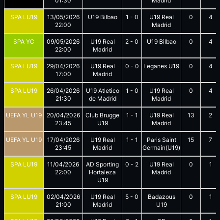
01:30
Madrid
SPA LU19
13/05/2026
U19 Bilbao
1
-
0
U19 Real
0
4
22:00
Madrid
SPA YC
09/05/2026
U19 Real
2
-
0
U19 Bilbao
0
4
22:00
Madrid
SPA LU19
29/04/2026
U19 Real
0
-
0
Leganes U19
0
4
17:00
Madrid
SPA LU19
26/04/2026
U19 Atletico
1
-
0
U19 Real
0
4
21:30
de Madrid
Madrid
UEFA YL U19
20/04/2026
Club Brugge
1
-
1
U19 Real
13
2
23:45
U19
Madrid
UEFA YL U19
17/04/2026
U19 Real
1
-
1
Paris Saint
15
7
23:45
Madrid
Germain(U19)
SPA LU19
11/04/2026
AD Sporting
0
-
2
U19 Real
0
1
22:00
Hortaleza
Madrid
U19
SPA LU19
02/04/2026
U19 Real
5
-
0
Badazous
0
1
21:00
Madrid
U19