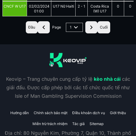
CNCF W U17
02/02/2024
U17 Nữ Haiti
2
-
1
Costa Rica
0
0
01:00
(W) U17
Đầu
Page
1
Cuối
Keovip – Trang chuyên cung cấp tỷ lệ
kèo nhà cái
các
giải đấu. Được cấp phép bởi các tổ chức quốc tế như
Isle of Man Gambling Supervision Commission
Hướng dẫn
Chính sách bảo mật
Điều khoản dịch vụ
Giới thiệu
Miễn trừ trách nhiệm
Tác giả
Sitemap
Địa chỉ:
80 Nguyễn Kim, Phường 7, Quận 10, Thành phố