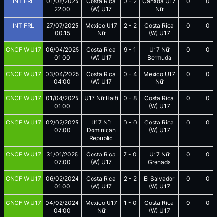
INT FRL
01/08/2025
Costa Rica
0
-
2
Canada U17
0
0
22:00
(W) U17
Nữ
INT FRL
27/07/2025
Mexico U17
2
-
2
Costa Rica
0
0
00:15
Nữ
(W) U17
CNCF W U17
06/04/2025
Costa Rica
9
-
1
U17 Nữ
0
0
01:00
(W) U17
Bermuda
CNCF W U17
03/04/2025
Costa Rica
0
-
4
Mexico U17
0
0
04:00
(W) U17
Nữ
CNCF W U17
01/04/2025
U17 Nữ Haiti
0
-
8
Costa Rica
0
0
01:00
(W) U17
CNCF W U17
02/02/2025
U17 Nữ
0
-
0
Costa Rica
0
0
07:00
Dominican
(W) U17
Republic
CNCF W U17
31/01/2025
Costa Rica
7
-
0
U17 Nữ
0
0
07:00
(W) U17
Grenada
CNCF W U17
06/02/2024
Costa Rica
2
-
2
El Salvador
0
0
01:00
(W) U17
(W) U17
CNCF W U17
04/02/2024
Mexico U17
1
-
0
Costa Rica
0
0
04:00
Nữ
(W) U17