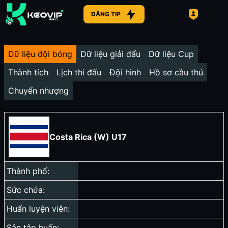
ĐĂNG TIP
Dữ liệu đội bóng
Dữ liệu giải đấu
Dữ liệu Cup
Thành tích
Lịch thi đấu
Đội hình
Hồ sơ cầu thủ
Chuyển nhượng
Costa Rica (W) U17
Thành phố:
Sức chứa:
Huấn luyện viên:
Sân tập huấn: