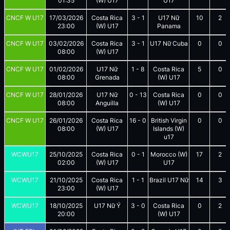
01:35
(W) U17
U17
CNCF W U17
17/03/2026
Costa Rica
3
-
1
U17 Nữ
10
2
23:00
(W) U17
Panama
CNCF W U17
03/02/2026
Costa Rica
3
-
1
U17 Nữ Cuba
0
0
08:00
(W) U17
CNCF W U17
01/02/2026
U17 Nữ
1
-
8
Costa Rica
5
0
08:00
Grenada
(W) U17
CNCF W U17
28/01/2026
U17 Nữ
0
-
13
Costa Rica
0
0
08:00
Anguilla
(W) U17
CNCF W U17
26/01/2026
Costa Rica
16
-
0
British Virgin
0
0
08:00
(W) U17
Islands (W)
u17
WCWU17
25/10/2025
Costa Rica
0
-
1
Morocco (W)
17
2
02:00
(W) U17
U17
WCWU17
21/10/2025
Costa Rica
1
-
1
Brazil U17 Nữ
14
3
23:00
(W) U17
WCWU17
18/10/2025
U17 Nữ Ý
3
-
0
Costa Rica
0
2
20:00
(W) U17