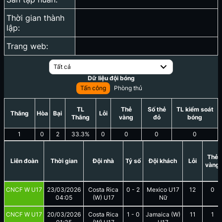
Thời gian thành
lập:
Trang web:
Tất cả
Dữ liệu đội bóng
Tấn công
Phòng thủ
TL
Thẻ
Số thẻ
TL kiểm soát
Thắng
Hòa
Bại
Lỗi
Thắng
vàng
đỏ
bóng
1
0
2
33.3
%
0
0
0
0
Thẻ
Liên đoàn
Thời gian
Đội nhà
Tỷ số
Đội khách
Lỗi
vàng
CNCF W U17
23/03/2026
Costa Rica
0
-
2
Mexico U17
12
0
04:05
(W) U17
Nữ
CNCF W U17
20/03/2026
Costa Rica
1
-
0
Jamaica (W)
11
1