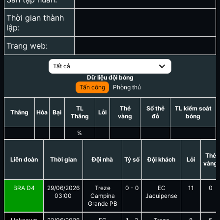
Thời gian thành
lập:
Trang web:
Tất cả
Dữ liệu đội bóng
Tấn công
Phòng thủ
TL
Thẻ
Số thẻ
TL kiểm soát
Thắng
Hòa
Bại
Lỗi
Thắng
vàng
đỏ
bóng
%
Thẻ
Liên đoàn
Thời gian
Đội nhà
Tỷ số
Đội khách
Lỗi
vàng
BRA D4
29/06/2026
Treze
0
-
0
EC
11
0
03:00
Campina
Jacuipense
Grande PB