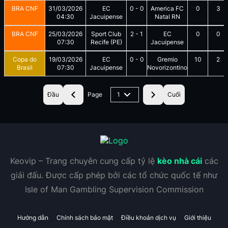
BRA CNF
31/03/2026
EC
0
-
0
America FC
0
3
04:30
Jacuipense
Natal RN
BRA CNF
25/03/2026
Sport Club
2
-
1
EC
0
0
07:30
Recife (PE)
Jacuipense
Copa do
19/03/2026
EC
0
-
0
Gremio
10
2
Brasil
07:30
Jacuipense
Novorizontino
Đầu
Page
1
Cuối
Keovip – Trang chuyên cung cấp tỷ lệ
kèo nhà cái
các
giải đấu. Được cấp phép bởi các tổ chức quốc tế như
Isle of Man Gambling Supervision Commission
Hướng dẫn
Chính sách bảo mật
Điều khoản dịch vụ
Giới thiệu