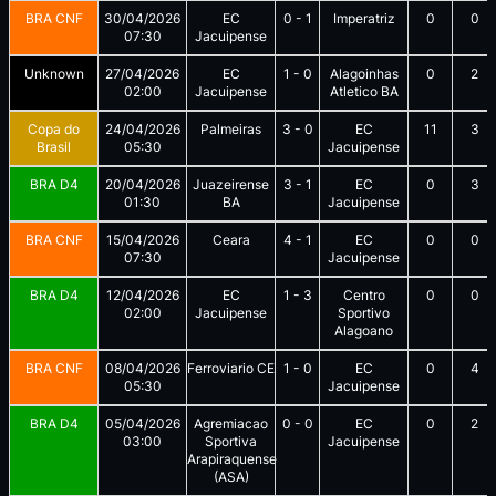
BRA CNF
30/04/2026
EC
0
-
1
Imperatriz
0
0
07:30
Jacuipense
Unknown
27/04/2026
EC
1
-
0
Alagoinhas
0
2
02:00
Jacuipense
Atletico BA
Copa do
24/04/2026
Palmeiras
3
-
0
EC
11
3
Brasil
05:30
Jacuipense
BRA D4
20/04/2026
Juazeirense
3
-
1
EC
0
3
01:30
BA
Jacuipense
BRA CNF
15/04/2026
Ceara
4
-
1
EC
0
0
07:30
Jacuipense
BRA D4
12/04/2026
EC
1
-
3
Centro
0
0
02:00
Jacuipense
Sportivo
Alagoano
BRA CNF
08/04/2026
Ferroviario CE
1
-
0
EC
0
4
05:30
Jacuipense
BRA D4
05/04/2026
Agremiacao
0
-
0
EC
0
2
03:00
Sportiva
Jacuipense
Arapiraquense
(ASA)