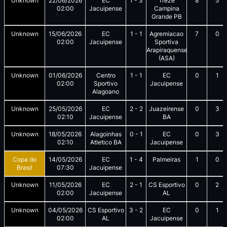
Unknown
22/06/2026
EC
1
-
3
Treze
8
5
02:00
Jacuipense
Campina
Grande PB
Unknown
15/06/2026
EC
1
-
1
Agremiacao
7
0
02:00
Jacuipense
Sportiva
Arapiraquense
(ASA)
Unknown
01/06/2026
Centro
1
-
1
EC
0
1
02:00
Sportivo
Jacuipense
Alagoano
Unknown
25/05/2026
EC
2
-
2
Juazeirense
0
3
02:10
Jacuipense
BA
Unknown
18/05/2026
Alagoinhas
0
-
1
EC
0
3
02:10
Atletico BA
Jacuipense
Copa do
14/05/2026
EC
1
-
4
Palmeiras
1
0
Brasil
07:30
Jacuipense
Unknown
11/05/2026
EC
2
-
1
CS Esportivo
0
2
02:00
Jacuipense
AL
Unknown
04/05/2026
CS Esportivo
3
-
2
EC
0
1
02:00
AL
Jacuipense