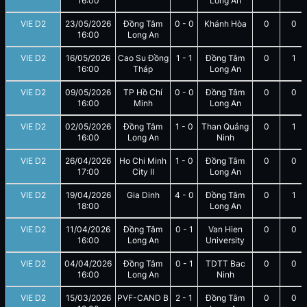
16:00
Long An
VIE D2
23/05/2026
Đồng Tâm
0
-
0
Khánh Hòa
0
0
16:00
Long An
VIE D2
16/05/2026
Cao Su Đồng
1
-
1
Đồng Tâm
0
1
16:00
Tháp
Long An
VIE D2
09/05/2026
TP Hồ Chí
0
-
0
Đồng Tâm
0
0
16:00
Minh
Long An
VIE D2
02/05/2026
Đồng Tâm
1
-
0
Than Quảng
0
1
16:00
Long An
Ninh
VIE D2
26/04/2026
Ho Chi Minh
1
-
0
Đồng Tâm
0
0
17:00
City II
Long An
VIE D2
19/04/2026
Gia Dinh
4
-
0
Đồng Tâm
0
1
18:00
Long An
VIE D2
11/04/2026
Đồng Tâm
0
-
1
Van Hien
0
0
16:00
Long An
University
VIE D2
04/04/2026
Đồng Tâm
0
-
1
TDTT Bac
0
0
16:00
Long An
Ninh
VIE D2
15/03/2026
PVF-CAND B
2
-
1
Đồng Tâm
0
0