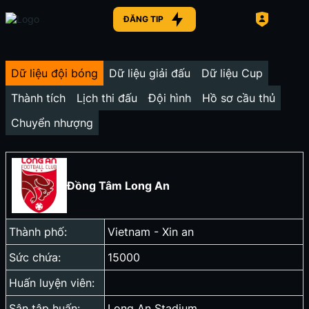
ĐĂNG TIP
Dữ liệu đội bóng
Dữ liệu giải đấu
Dữ liệu Cup
Thành tích
Lịch thi đấu
Đội hình
Hồ sơ cầu thủ
Chuyển nhượng
Đồng Tâm Long An
Thành phố:
Vietnam - Xin an
Sức chứa:
15000
Huấn luyện viên:
Sân tập huấn:
Long An Stadium