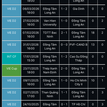
18:00
Long An
VIE D2
06/03/2026
Đồng Tâm
1
-
2
Gia Dinh
0
0
16:00
Long An
VIE D2
27/02/2026
Van Hien
1
-
0
Đồng Tâm
0
2
16:00
University
Long An
VIE D2
07/02/2026
TDTT Bac
2
-
1
Đồng Tâm
18
2
16:00
Ninh
Long An
VIE D2
31/01/2026
Đồng Tâm
0
-
0
PVF-CAND B
13
0
16:00
Long An
INT CF
17/01/2026
Đồng Tâm
1
-
2
Cao Su Đồng
0
0
15:30
Long An
Tháp
VIE Cup
23/11/2025
Thép Xanh
2
-
0
Đồng Tâm
0
1
18:00
Nam Định
Long An
VIE D2
09/11/2025
Đồng Tâm
1
-
0
Ho Chi Minh
10
1
16:00
Long An
City II
VIE D2
02/11/2025
Than Quảng
1
-
1
Đồng Tâm
0
3
17:00
Ninh
Long An
VIE D2
24/10/2025
Đồng Tâm
0
-
1
TP Hồ Chí
0
3