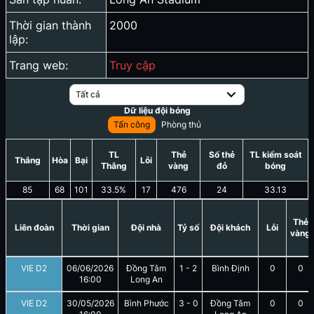
Thời gian thành
2000
lập:
Trang web:
Truy cập
Tất cả
Dữ liệu đội bóng
Tấn công
Phòng thủ
TL
Thẻ
Số thẻ
TL kiểm soát
Thắng
Hòa
Bại
Lỗi
Thắng
vàng
đỏ
bóng
85
68
101
33.5
%
17
476
24
33.13
Thẻ
Liên đoàn
Thời gian
Đội nhà
Tỷ số
Đội khách
Lỗi
vàng
VIE D2
06/06/2026
Đồng Tâm
1
-
2
Bình Định
0
0
16:00
Long An
VIE D2
30/05/2026
Bình Phước
3
-
0
Đồng Tâm
0
0