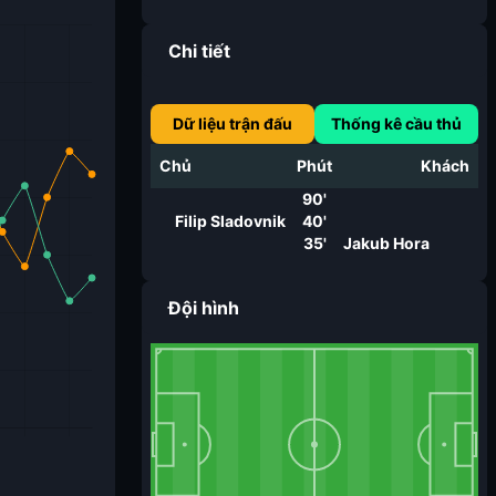
Chi tiết
Dữ liệu trận đấu
Thống kê cầu thủ
Chủ
Phút
Khách
90'
Filip Sladovnik
40'
35'
Jakub Hora
Đội hình