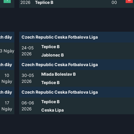
2026
Teplice B
0
0
h đây
Czech Republic Ceska Fotbalova Liga
Teplice B
24-05
3
Ngày
2026
Jablonec B
h đây
Czech Republic Ceska Fotbalova Liga
Mlada Boleslav B
10
30-05
Ngày
2026
Teplice B
h đây
Czech Republic Ceska Fotbalova Liga
Teplice B
17
06-06
Ngày
2026
Ceska Lipa