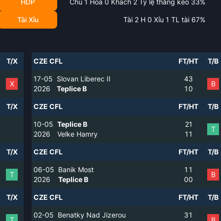
HDP
Chủ
1
Hoà
0
Khách
2
Tỷ lệ thắng kèo
33
%
Tài Xỉu
Tài
2
H
0
Xỉu
1
TL tài
67
%
T/X
CZE CFL
FT/HT
T/B
17-05
Slovan Liberec II
4
3
X
B
2026
Teplice B
1
0
T/X
CZE CFL
FT/HT
T/B
10-05
Teplice B
2
1
T
2026
Velke Hamry
1
1
T/X
CZE CFL
FT/HT
T/B
06-05
Banik Most
1
1
T
B
2026
Teplice B
0
0
T/X
CZE CFL
FT/HT
T/B
02-05
Benatky Nad Jizerou
3
1
T
B