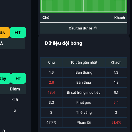
Chủ
Khách
Cầu thủ dự bị
ds
HT
Dữ liệu đội bóng
 Á
Chủ
10 trận gần nhất
Khách
1.6
Bàn thắng
1.3
đây
HT
2.6
Bàn thua
1.8
i
Điểm
13.4
Bị sút trúng mục tiêu
9.1
-25
3.3
Phạt góc
5.4
6
3
Thẻ vàng
3
47.7%
Phạm lỗi
51.4%
0