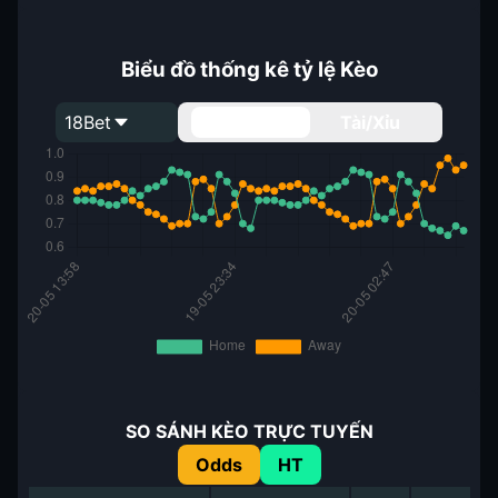
Biểu đồ thống kê tỷ lệ Kèo
18Bet
Handicap
Tài/Xỉu
SO SÁNH KÈO TRỰC TUYẾN
Odds
HT