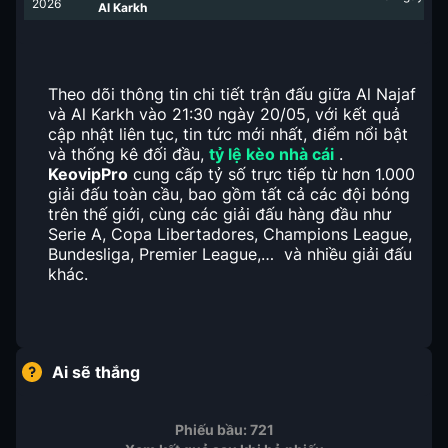
2026
Al Karkh
Theo dõi thông tin chi tiết trận đấu giữa Al Najaf
và Al Karkh vào 21:30 ngày 20/05, với kết quả
cập nhật liên tục, tin tức mới nhất, điểm nổi bật
và thống kê đối đầu,
tỷ lệ kèo nhà cái
.
KeovipPro
cung cấp tỷ số trực tiếp từ hơn 1.000
giải đấu toàn cầu, bao gồm tất cả các đội bóng
trên thế giới, cùng các giải đấu hàng đầu như
Serie A, Copa Libertadores, Champions League,
Bundesliga, Premier League,… và nhiều giải đấu
khác.
Ai sẽ thắng
Phiếu bầu:
721