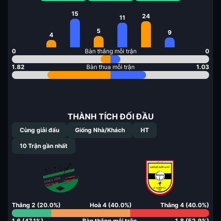
15
24
11
5
9
4
0
Bàn thắng mỗi trận
0
1.82
Bàn thua mỗi trận
1.03
THÀNH TÍCH ĐỐI ĐẦU
Cùng giải đấu
Giống Nhà/Khách
HT
10
Trận gần nhất
Thắng
2
(
20.0
%)
Hoà
4
(
40.0
%)
Thắng
4
(
40.0
%)
1.6
(
47.1
%)
Bàn thắng mỗi trận
1.8
(
52.9
%)