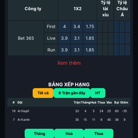
Tỷ lệ
Tỷ lệ
Công ty
1X2
tài
Châu
xỉu
Á
First
4
3.4
1.75
Bet 365
Live
3.9
3.1
1.85
Run
3.9
3.1
1.85
Xem thêm
BẢNG XẾP HẠNG
Tất cả
6
Trận gần đây
HT
#
Đội
Trận
Thắng
Hoà
Thua
Vào
Bại
Điểm
19
Al Najaf
33
4
5
24
25
60
-35
7
Al Karkh
35
15
11
9
45
36
9
Thắng
Hoà
Thua