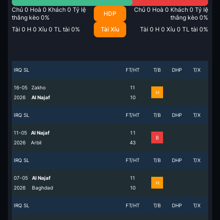
Chủ
0
Hoà
0
Khách
0
Tỷ lệ
Chủ
0
Hoà
0
Khách
0
Tỷ lệ
HDP
thắng kèo
0
%
thắng kèo
0
%
Tài
0
H
0
Xỉu
0
TL tài
0
%
Tài Xỉu
Tài
0
H
0
Xỉu
0
TL tài
0
%
IRQ SL
FT/HT
T/B
DHP
T/X
16-05
Zakho
1
1
H
2026
Al Najaf
1
0
IRQ SL
FT/HT
T/B
DHP
T/X
11-05
Al Najaf
1
1
B
2026
Arbil
4
3
IRQ SL
FT/HT
T/B
DHP
T/X
07-05
Al Najaf
1
1
H
2026
Baghdad
1
0
IRQ SL
FT/HT
T/B
DHP
T/X