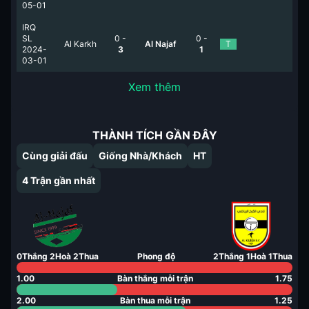
05-01
IRQ
SL
0
-
0
-
Al Karkh
Al Najaf
T
2024-
3
1
03-01
Xem thêm
THÀNH TÍCH GẦN ĐÂY
Cùng giải đấu
Giống Nhà/Khách
HT
4
Trận gần nhất
0
Thắng
2
Hoà
2
Thua
Phong độ
2
Thắng
1
Hoà
1
Thua
1.00
Bàn thắng mỗi trận
1.75
2.00
Bàn thua mỗi trận
1.25