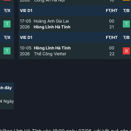
T/X
VIE D1
FT/HT
T/B
17-05
Hoàng Anh Gia Lai
0
0
T
T
2026
Hồng Lĩnh Hà Tĩnh
2
1
T/X
VIE D1
FT/HT
T/B
10-05
Hồng Lĩnh Hà Tĩnh
0
0
T
B
2026
Thể Công Viettel
2
2
h đây
4
Ngày