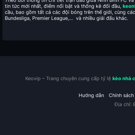
Theo dõi thông tin chi tiết trận đấu giữa Ninh Bình FC v
tin tức mới nhất, điểm nổi bật và thống kê đối đầu,
keon
cầu, bao gồm tất cả các đội bóng trên thế giới, cùng c
Bundesliga, Premier League,… và nhiều giải đấu khác.
Keovip – Trang chuyên cung cấp tỷ lệ
kèo nhà c
Hướng dẫn
Chính sách
Địa chỉ: