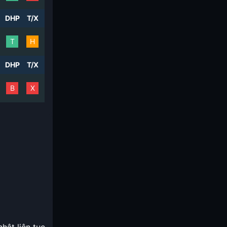
DHP
T/X
T
H
DHP
T/X
B
X