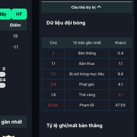
Cầu thủ dự bị
đây
HT
Dữ liệu đội bóng
i
Điểm
19
Chủ
10 trận gần nhất
Khách
-11
2
Bàn thắng
0.4
1.1
Bàn thua
1.1
0
11.1
Bị sút trúng mục tiêu
9.4
.04
5.8
Phạt góc
4.1
1.6
Thẻ vàng
3.1
52.6%
Phạm lỗi
47.5%
 gần nhất
Tỷ lệ ghi/mất bàn thắng