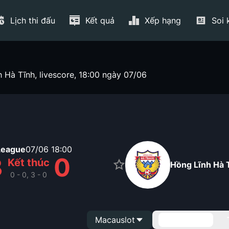
Lịch thi đấu
Kết quả
Xếp hạng
Soi 
 Hà Tĩnh, livescore, 18:00 ngày 07/06
League
07/06
18:00
3
0
Kết thúc
Hồng Lĩnh Hà 
0 - 0, 3 - 0
Macauslot
Handicap