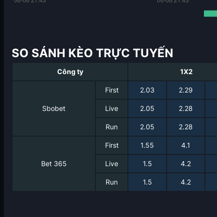
SO SÁNH KÈO TRỰC TUYẾN
Công ty
1X2
First
2.03
2.29
Sbobet
Live
2.05
2.28
Run
2.05
2.28
First
1.55
4.1
Bet 365
Live
1.5
4.2
Run
1.5
4.2