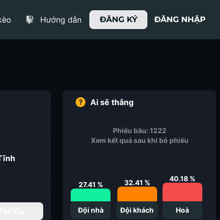
kèo
Hướng dẫn
ĐĂNG KÝ
ĐĂNG NHẬP
Ai sẽ thắng
Phiếu bầu:
1222
Xem kết quả sau khi bỏ phiếu
Tĩnh
40.18
%
32.41
%
27.41
%
Đội nhà
Đội khách
Hoà
Tài/Xỉu