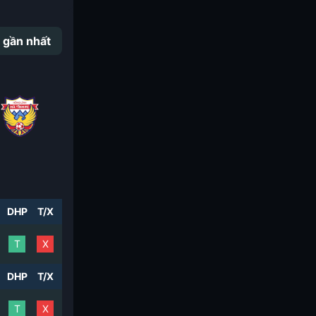
 gần nhất
DHP
T/X
T
X
DHP
T/X
T
X