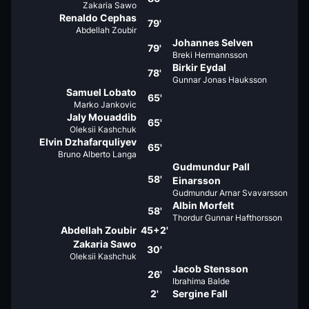
Zakaria Sawo
Renaldo Cephas
79'
Abdellah Zoubir
Johannes Selven
79'
Breki Hermannsson
Birkir Eydal
78'
Gunnar Jonas Hauksson
Samuel Lobato
65'
Marko Jankovic
Jaly Mouaddib
65'
Oleksii Kashchuk
Elvin Dzhafarquliyev
65'
Bruno Alberto Langa
Gudmundur Pall
58'
Einarsson
Gudmundur Arnar Svavarsson
Albin Morfelt
58'
Thordur Gunnar Hafthorsson
Abdellah Zoubir
45+2'
Zakaria Sawo
30'
Oleksii Kashchuk
Jacob Stensson
26'
Ibrahima Balde
2'
Sergine Fall