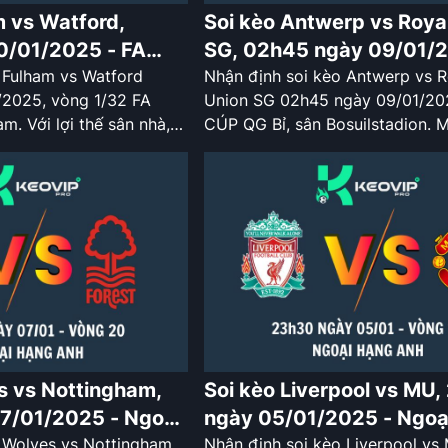
i Lan bón
siêu phẩm nã đại bác của Jhon Duran
m vs Watford,
Soi kèo Antwerp vs Roya
0/01/2025 - FA
SG, 02h45 ngày 09/01/2
 Fulham vs Watford
CÚP QG Bỉ
Nhận định soi kèo Antwerp vs R
/2025, vòng 1/32 FA
Union SG 02h45 ngày 09/01/202
m. Với lợi thế sân nhà,
CÚP QG Bỉ, sân Bosuilstadion. 
 keonhacai cửa trên ở
lợi thế sân nhà, Antwerp vẫn sẽ 
 Nhận định soi kèo
kèo nhà cái 5 được chấp ở trận 
d 02h45 ngày 10/01/2025
này. Nhận định soi kèo Antwerp
t mùa giải khá ấn
Union SG 02h45 ngày 09/01/20
s vs Nottingham,
Soi kèo Liverpool vs MU
7/01/2025 - Ngoại
ngày 05/01/2025 - Ngoạ
 Wolves vs Nottingham
Anh
Nhận định soi kèo Liverpool v