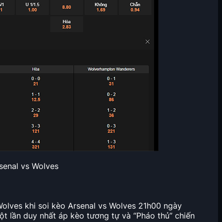
senal vs Wolves
Wolves khi soi kèo Arsenal vs Wolves 21h00 ngày
ột lần duy nhất áp kèo tương tự và “Pháo thủ” chiến