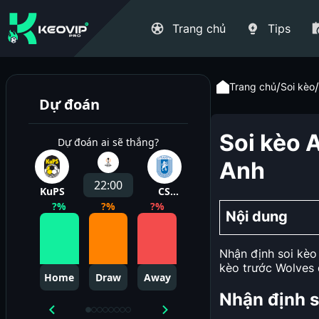
Trang chủ
Tips
/
/
Trang chủ
Soi kèo
Dự đoán
Soi kèo 
Dự đoán ai sẽ thắng?
Dự đoán ai sẽ t
Anh
22:00
23:00
KuPS
CS
Maccabi Tel
?
%
?
%
Universitatea
?
%
Aviv
?
%
?
%
Nội dung
Craiova
Nhận định soi kèo
kèo trước Wolves 
Home
Draw
Away
Home
Draw
Nhận định s