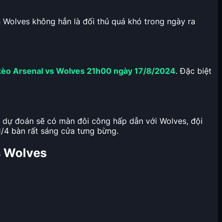
n Wolves không hẳn là đối thủ quá khó trong ngày ra
kèo Arsenal vs Wolves 21h00 ngày 17/8/2024
. Đặc biệt
và dự đoán sẽ có màn đôi công hấp dẫn với Wolves, đội
1/4 bàn rất sáng cửa tưng bừng.
s Wolves