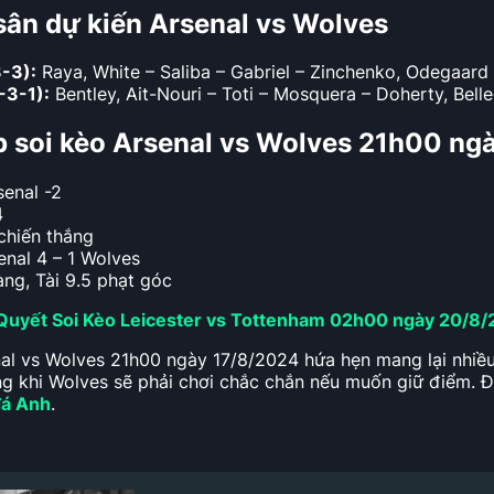
 sân dự kiến Arsenal vs Wolves
-3):
Raya, White – Saliba – Gabriel – Zinchenko, Odegaard –
-3-1):
Bentley, Ait-Nouri – Toti – Mosquera – Doherty, Bel
p soi kèo Arsenal vs Wolves 21h00 ng
senal -2
4
 chiến thắng
senal 4 – 1 Wolves
àng, Tài 9.5 phạt góc
 Quyết Soi Kèo Leicester vs Tottenham 02h00 ngày 20/8
nal vs Wolves 21h00 ngày 17/8/2024 hứa hẹn mang lại nhiề
g khi Wolves sẽ phải chơi chắc chắn nếu muốn giữ điểm. Đ
đá Anh
.