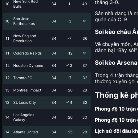
thắng 3-0.
New York Red
10
34
1
43
Bulls
Sân nhà đang là n
quân của CLB.
San Jose
10
34
-3
41
Earthquakes
Soi kèo châu Â
New England
11
34
-7
36
Revolution
Về chuyên môn, Ars
đánh bại “Bầy sói”
11
Colorado Rapids
34
-12
41
Soi kèo Arsena
12
Houston Dynamo
34
-13
37
Trong 4 trận thắn
12
Toronto FC
34
-7
32
thường xuyên ghi đ
13
Montreal Impact
34
-26
28
Thống kê ph
13
St. Louis City
34
-14
32
Phong độ 10 trận 
Los Angeles
14
34
-20
30
Phong độ 10 trận
Galaxy
Lịch sử đối đầu k
14
Atlanta United
34
-25
28