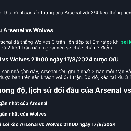
ơi thu lợi nhuận ấn tượng của Arsenal với 3/4 kèo thắng nê
u Arsenal vs Wolves
enal đã thắng Wolves 3 trận liên tiếp tại Emirates khi
soi 
 cả 2 lượt trận năm ngoái nên sẽ chắc chắn 3 điểm.
l vs Wolves 21h00 ngày 17/8/2024 cược O/U
g sân nhà gần đây, Arsenal đều ghi ít nhất 2 bàn mỗi trận 
ược bàn trên sân khách với 3/4 trận. Do đó, kèo tài xỉu 3 
ong độ, lịch sử đối đầu của Arsenal v
gần nhất của Arsenal
 gần nhất của Wolves
hi soi kèo Arsenal vs Wolves 21h00 ngày 17/8/2024