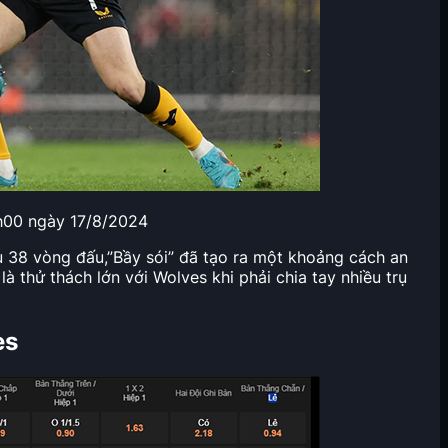
1h00 ngày 17/8/2024
u 38 vòng đấu,”Bầy sói” đã tạo ra một khoảng cách an
à thử thách lớn với Wolves khi phải chia tay nhiều trụ
es