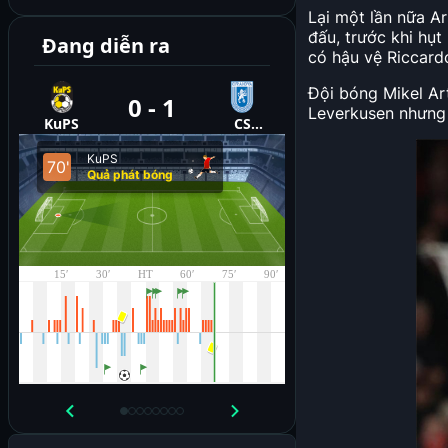
Lại một lần nữa A
đấu, trước khi hụt
Đang diễn ra
có hậu vệ Riccardo
Đội bóng Mikel Ar
0
-
1
0
-
1
Leverkusen nhưng 
KuPS
CS
Maccabi Tel
Universitatea
Aviv
Craiova