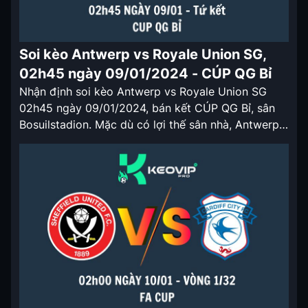
Soi kèo Antwerp vs Royale Union SG,
02h45 ngày 09/01/2024 - CÚP QG Bỉ
Nhận định soi kèo Antwerp vs Royale Union SG
02h45 ngày 09/01/2024, bán kết CÚP QG Bỉ, sân
Bosuilstadion. Mặc dù có lợi thế sân nhà, Antwerp
vẫn sẽ có tỷ lệ kèo nhà cái 5 được chấp ở trận đấu
lần này. Nhận định soi kèo Antwerp vs Royale
Union SG 02h45 ngày 09/01/2024 Cả […]