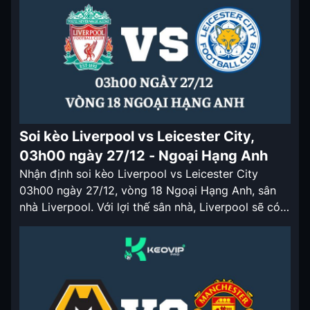
Soi kèo Liverpool vs Leicester City,
03h00 ngày 27/12 - Ngoại Hạng Anh
Nhận định soi kèo Liverpool vs Leicester City
03h00 ngày 27/12, vòng 18 Ngoại Hạng Anh, sân
nhà Liverpool. Với lợi thế sân nhà, Liverpool sẽ có
tỷ lệ kèo nhà cái chấp rất sâu ở trận đấu lần này.
Nhận định soi kèo Liverpool vs Leicester City
03h00 ngày 27/12 Sau khi bị chia […]