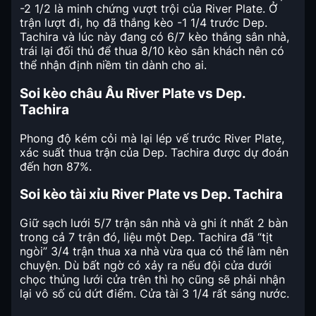
-2 1/2 là minh chứng vượt trội của River Plate. Ở
trận lượt đi, họ đã thắng kèo -1 1/4 trước Dep.
Tachira và lúc này đang có 6/7 kèo thắng sân nhà,
trái lại đối thủ để thua 8/10 kèo sân khách nên có
thể nhận định niềm tin dành cho ai.
Soi kèo châu Âu River Plate vs Dep.
Tachira
Phong độ kém cỏi mà lại lép vế trước River Plate,
xác suất thua trận của Dep. Tachira được dự đoán
đến hơn 87%.
Soi kèo tài xỉu River Plate vs Dep. Tachira
Giữ sạch lưới 5/7 trận sân nhà và ghi ít nhất 2 bàn
trong cả 7 trận đó, liệu một Dep. Tachira đã “tịt
ngòi” 3/4 trận thua xa nhà vừa qua có thể làm nên
chuyện. Dù bất ngờ có xảy ra nếu đội cửa dưới
chọc thủng lưới cửa trên thì họ cũng sẽ phải nhận
lại vô số cú dứt điểm. Cửa tài 3 1/4 rất sáng nước.