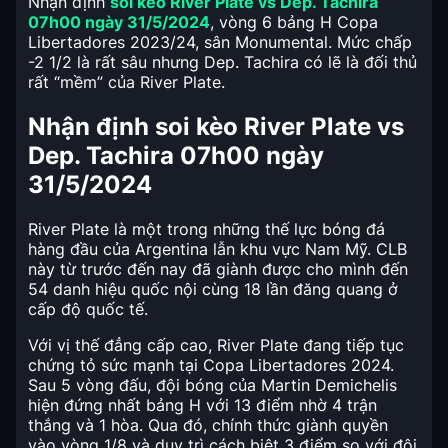
Nhận định
soi kèo River Plate vs Dep. Tachira
07h00 ngày 31/5/2024
, vòng 6 bảng H Copa
Libertadores 2023/24, sân Monumental. Mức chấp
-2 1/2 là rất sâu nhưng Dep. Tachira có lẽ là đối thủ
rất “mềm” của River Plate.
Nhận định soi kèo River Plate vs
Dep. Tachira 07h00 ngày
31/5/2024
River Plate là một trong những thế lực bóng đá
hàng đầu của Argentina lẫn khu vực Nam Mỹ. CLB
này từ trước đến nay đã giành được cho mình đến
54 danh hiệu quốc nội cùng 18 lần đăng quang ở
cấp độ quốc tế.
Với vị thế đẳng cấp cao, River Plate đang tiếp tục
chứng tỏ sức mạnh tại Copa Libertadores 2024.
Sau 5 vòng đấu, đội bóng của Martin Demichelis
hiện đứng nhất bảng H với 13 điểm nhờ 4 trận
thắng và 1 hòa. Qua đó, chính thức giành quyền
vào vòng 1/8 và duy trì cách biệt 3 điểm so với đội