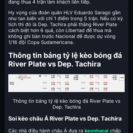
đang thua 4 trận làm khách liên tiếp.
Hy vọng của đoàn quân HLV Eduardo Sarago gần
như tan biến với chỉ 1 điểm trong 5 trận. Nếu có kỳ
tích thì đó là Dep. Tachira phải thắng River Plate
cách biệt hơn 6 quả, còn Libertad để thua mà
không ghi bàn trước Nacional để được dự vòng
1/16 đội Copa Sudamericana.
Thông tin bảng tỷ lệ kèo bóng đá
River Plate vs Dep. Tachira
Thông tin bảng tỷ lệ kèo bóng đá River Plate vs
Dep. Tachira
Soi kèo châu Á River Plate vs Dep. Tachira
Các nhà điều hành châu Á đưa ra
keonhacai
chấp