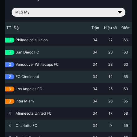
MLS Mỹ
TT
Đội
Trận
Hiệu số
Điểm
1
Philadelphia Union
34
22
66
1
San Diego FC
34
23
63
2
Vancouver Whitecaps FC
34
28
63
2
FC Cincinnati
34
12
65
3
Los Angeles FC
34
25
60
3
Inter Miami
34
26
65
4
Minnesota United FC
34
17
58
4
Charlotte FC
34
9
59