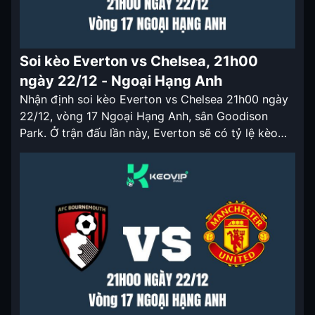
Soi kèo Everton vs Chelsea, 21h00
ngày 22/12 - Ngoại Hạng Anh
Nhận định soi kèo Everton vs Chelsea 21h00 ngày
22/12, vòng 17 Ngoại Hạng Anh, sân Goodison
Park. Ở trận đấu lần này, Everton sẽ có tỷ lệ kèo
nhà cái khá đẹp. Nhận định soi kèo Everton vs
Chelsea 21h00 ngày 22/12 Everton là một trong
những đội bóng bất ổn nhất Ngoại Hạng […]