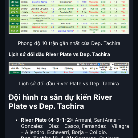
Phong độ 10 trận gần nhất của Dep. Tachira
Lịch sử đối đầu River Plate vs Dep. Tachira
Lịch sử đối đầu River Plate vs Dep. Tachira
Đội hình ra sân dự kiến River
Plate vs Dep. Tachira
River Plate (4-3-1-2):
Armani, Sant’Anna –
Gonzalez – Diaz – Casco, Fernandez – Villagra
– Aliendro, Echeverri, Borja – Colidio.