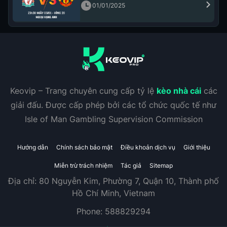
01/01/2025
Keovip – Trang chuyên cung cấp tỷ lệ
kèo nhà cái
các
giải đấu. Được cấp phép bởi các tổ chức quốc tế như
Isle of Man Gambling Supervision Commission
Hướng dẫn
Chính sách bảo mật
Điều khoản dịch vụ
Giới thiệu
Miễn trừ trách nhiệm
Tác giả
Sitemap
Địa chỉ:
80 Nguyễn Kim, Phường 7, Quận 10, Thành phố
Hồ Chí Minh, Vietnam
Phone:
588829294