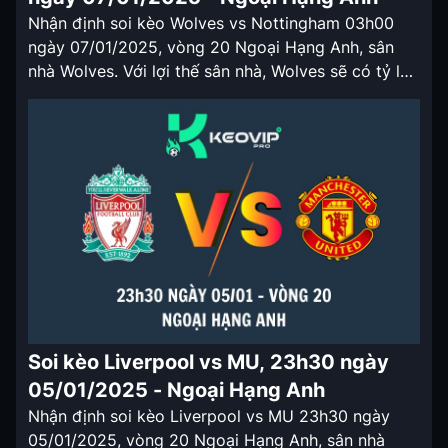
Nhận định soi kèo Wolves vs Nottingham 03h00
ngày 07/01/2025, vòng 20 Ngoại Hạng Anh, sân
nhà Wolves. Với lợi thế sân nhà, Wolves sẽ có tỷ lệ
Kèo nhà cái cửa trên ở trận đấu lần này. Nhận định
soi kèo Wolves vs Nottingham 03h00 ngày
07/01/2025 HLV mới của Wolverhampton Vítor
Pereira đang […]
Soi kèo Liverpool vs MU, 23h30 ngày
05/01/2025 - Ngoại Hạng Anh
Nhận định soi kèo Liverpool vs MU 23h30 ngày
05/01/2025, vòng 20 Ngoại Hạng Anh, sân nhà